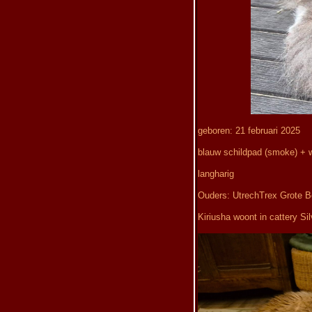
geboren: 21 februari 2025
blauw schildpad (smoke) + w
langharig
Ouders: UtrechTrex Grote Be
Kiriusha woont in cattery Si