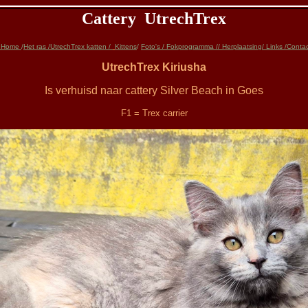
Cattery UtrechTrex
Home
/
Het ras
/
UtrechTrex
katten
/
Kittens
/
Foto's
/
Fokprogramma
//
H
erplaatsing/
Links
/
Contac
UtrechTrex Kiriusha
Is verhuisd naar cattery Silver Beach in Goes
F1 = Trex carrier