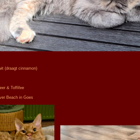
it (draagt cinnamon)
er & Toffifee
lver Beach in Goes